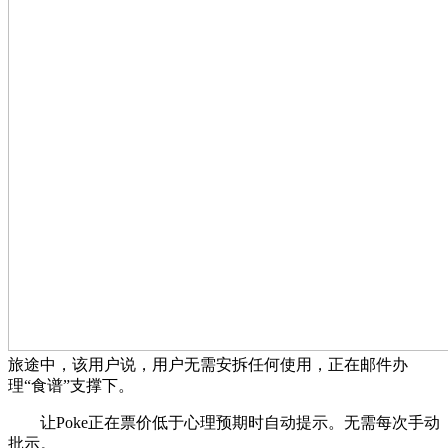
旅途中，该用户说，用户无需安拆任何使用，正在邮件办
理“食谱”支撑下。
让Poke正在票价低于心理预期时自动提示。无需每次手动
批示。