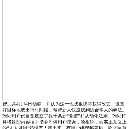
智工具4月14日动静，并认为这一现状很快将获得改变。设置
好目标地取出行时间段，帮帮新人快速找到适合本人的弄法。
Poke用户已自觉建立了数千条新“食谱”和从动化法则。Poke打
算将这些内容插手指令库供用户摸索，哈根说，而实正意义上
的“人人可用”还没有人跑出来。有用户绑定邮箱后，欧盟层面