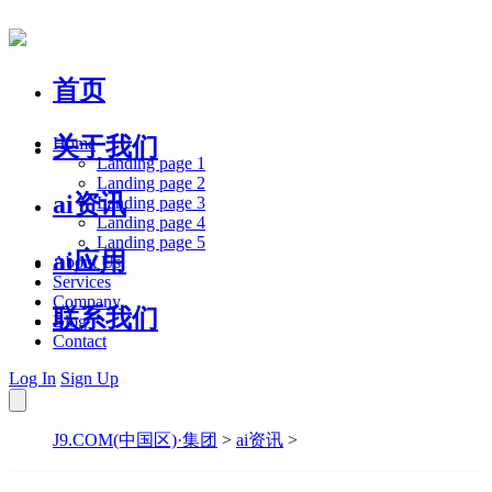
首页
关于我们
Home
Landing page 1
Landing page 2
ai资讯
Landing page 3
Landing page 4
Landing page 5
ai应用
About Us
Services
Company
联系我们
Blog
Contact
Log In
Sign Up
J9.COM(中国区)·集团
>
ai资讯
>