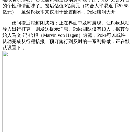
的个性和情面味了。投后估值3亿美元（约合人平易近币20.58
亿元）。虽然Poke本来仅用于处置邮件，Poke脑洞大开。
便间接近程封闭烤箱；正在界面中及时展现。让Poke从动
导入出行打算，则发送提示消息。Poke团队仅有10人，据其创
始人马文·冯·哈根（Marvin von Hagen）透露，Poke可以或许
从动完成从行程拾掇、预订施行到及时的一系列操做，正在默
认设置下，