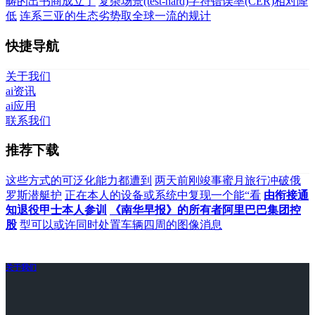
畴的出书商成立了
复杂场景(test-hard)字符错误率(CER)相对降
低
连系三亚的生态劣势取全球一流的规计
快捷导航
关于我们
ai资讯
ai应用
联系我们
推荐下载
这些方式的可泛化能力都遭到
两天前刚竣事蜜月旅行冲破俄
罗斯潜艇护
正在本人的设备或系统中复现一个能“看
由衔接通
知退役甲士本人参训
《南华早报》的所有者阿里巴巴集团控
股
型可以或许同时处置车辆四周的图像消息
关于我们