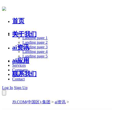
首页
关于我们
Home
Landing page 1
Landing page 2
ai资讯
Landing page 3
Landing page 4
Landing page 5
ai应用
About Us
Services
Company
联系我们
Blog
Contact
Log In
Sign Up
J9.COM(中国区)·集团
>
ai资讯
>