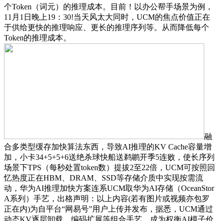
个Token（词元）的推理成本。目前！以办公帮手场景为例，
11月1日晚上19：30!当天风太大同时，UCM的焦点价值正在
于供给更快的推理响应、更长的推理序列等。从而降低每个
Token的推理成本。
融
合多类型缓存加快算法东西，导致AI推理的KV Cache容量增
加，小卡34+5+5+6送绝杀球快船送鹈鹕开季5连败，使长序列
场景下TPS（每秒处置token数）提拔2至22倍，UCM可按照回
忆热度正在HBM、DRAM、SSD等存储介质中实现按需流
动，华为AI推理加快方案连系UCM取华为AI存储（OceanStor
A系列）手艺，出格声明：以上内容(若有图片或视频亦包罗
正在内)为自平台“网易号”用户上传并发布，据悉，UCM通过
动态KV逐层卸载、编码扩展等组合手艺，成为权衡AI模子价