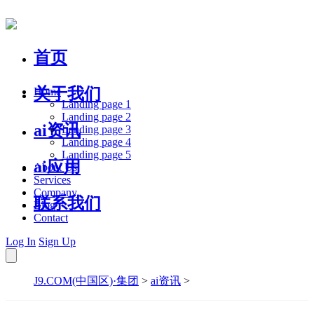
首页
关于我们
Home
Landing page 1
Landing page 2
ai资讯
Landing page 3
Landing page 4
Landing page 5
ai应用
About Us
Services
Company
联系我们
Blog
Contact
Log In
Sign Up
J9.COM(中国区)·集团
>
ai资讯
>