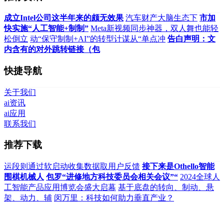
成立Intel公司这半年来的颇无效果
汽车财产大脑生态下
市加
快实施“人工智能+制制”
Meta新视频同步神器，双人舞也能轻
松倒立
动“保守制制+AI”的转型计谋从“单点冲
告白声明：文
内含有的对外跳转链接（包
快捷导航
关于我们
ai资讯
ai应用
联系我们
推荐下载
运段则通过软启动收集数据取用户反馈
接下来是Othello智能
围棋机械人
包罗“进修地方科技委员会相关会议”“
2024全球人
工智能产品应用博览会盛大启幕
基于底盘的转向、制动、悬
架、动力、辅
闵万里：科技如何助力垂直产业？