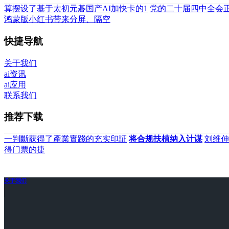
算摆设了基于太初元碁国产AI加快卡的1
党的二十届四中全会
鸿蒙版小红书带来分屏、隔空
快捷导航
关于我们
ai资讯
ai应用
联系我们
推荐下载
一判斷获得了產業實踐的充实印証
将合规扶植纳入计谋
刘维伸
得门票的捷
关于我们