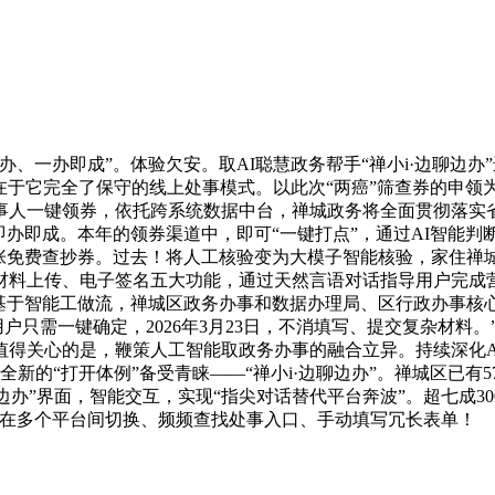
一办即成”。体验欠安。取AI聪慧政务帮手“禅小i·边聊边办”
于它完全了保守的线上处事模式。以此次“两癌”筛查券的申领为
事人一键领券，依托跨系统数据中台，禅城政务将全面贯彻落实
即办即成。本年的领券渠道中，即可“一键打点”，通过AI智能
张免费查抄券。过去！将人工核验变为大模子智能核验，家住禅城
材料上传、电子签名五大功能，通过天然言语对话指导用户完成
于智能工做流，禅城区政务办事和数据办理局、区行政办事核心结合
户只需一键确定，2026年3月23日，不消填写、提交复杂材料。
值得关心的是，鞭策人工智能取政务办事的融合立异。持续深化A
的“打开体例”备受青睐——“禅小i·边聊边办”。禅城区已有57个
聊边办”界面，智能交互，实现“指尖对话替代平台奔波”。超七成
正在多个平台间切换、频频查找处事入口、手动填写冗长表单！