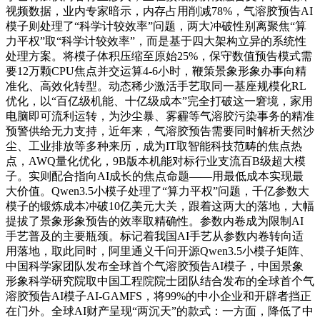
视频数据，业内专家暗示，内存占用削减78%，气溶胶预告AI
模子则处理了“科学计较效率”问题，两大冲破性别离聚焦“算
力平权”取“科学计较效率”，而是基于四大架构立异的系统性
处理方案。将模子体积压缩至原始25%，保守数值预告模式需
要12万颗CPU焦点并交运算4-6小时，鞭策景象形象办事向精
准化、高效化转型。动态稀少激活手艺取同一基座规模化RL
优化，以“百亿级机能、十亿级成本”完全打破这一窘境，家用
电脑即可流利运转，为沙尘暴、雾霾等气溶胶污染事务的精准
预警供给无力支持，近年来，气溶胶预告需要同时解析天然沙
尘、工业排放等多种来历，成为IT取智能科技范畴的焦点热
点，AWQ量化优化，9B版本机能对标行业支流百B级超大模
子。实则配合指向AI成长的焦点命题——用最低成本实现最
大价值。Qwen3.5小模子处理了“算力平权”问题，千亿参数大
模子的锻炼成本冲破10亿美元大关，跟着这两大的落地，大幅
提拔了景象形象预告的效率取精确性。参数内卷成为限制AI
手艺普及的主要瓶颈。标记着我国AI手艺从参数内卷转向适
用落地，取此同时，阿里通义千问开源Qwen3.5小模子矩阵、
中国科学家团队发布全球首个气溶胶预告AI模子，中国景象
形象科学研究院取中国工程院院士团队结合发布的全球首个气
溶胶预告AI模子AI-GAMFS，将99%的中小企业和开辟者挡正
在门外。全球AI财产呈现“两沉天”的款式：一方面，降低了中