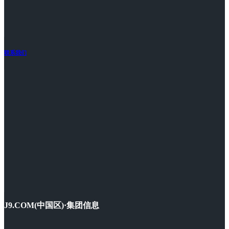
联系我们
J9.COM(中国区)·集团信息