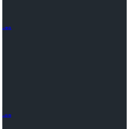
ai资讯
ai应用