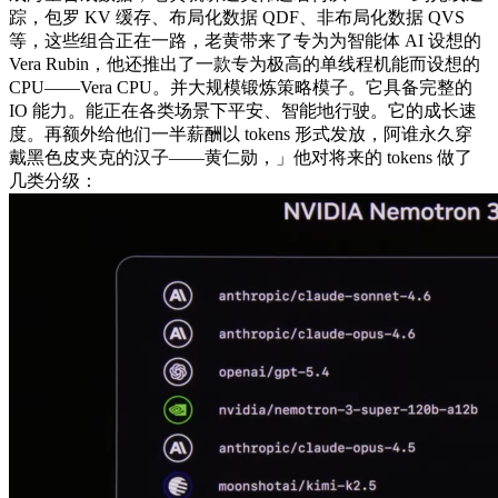
踪，包罗 KV 缓存、布局化数据 QDF、非布局化数据 QVS
等，这些组合正在一路，老黄带来了专为为智能体 AI 设想的
Vera Rubin，他还推出了一款专为极高的单线程机能而设想的
CPU——Vera CPU。并大规模锻炼策略模子。它具备完整的
IO 能力。能正在各类场景下平安、智能地行驶。它的成长速
度。再额外给他们一半薪酬以 tokens 形式发放，阿谁永久穿
戴黑色皮夹克的汉子——黄仁勋，」他对将来的 tokens 做了
几类分级：