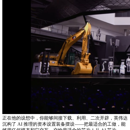
正在他的设想中，你能够间接下载、利用、二次开辟，英伟达
沉构了 AI 推理的资本设置装备摆设——把最适合的工做，能