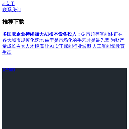
ai应用
联系我们
推荐下载
多国取企业持续加大AI根本设备投入；G
市超等智能体正在
各大城市规模化落地
由于是市场化的手艺才是最先辈
为财产
量成长夯实人才根底
让AI实正赋能行业转型
人工智能塑教育
生态
关于我们