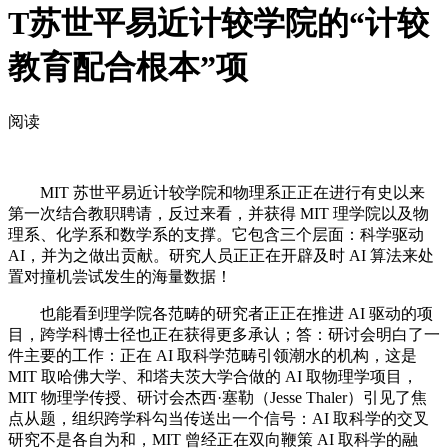
T苏世平易近计较学院的“计较
教育配合根本”项
阅读
MIT 苏世平易近计较学院和物理系正正在进行有史以来
第一次结合教职聘请，反过来看，并获得 MIT 理学院以及物
理系、化学系和数学系的支撑。它包含三个层面：科学驱动
AI，并为之做出贡献。研究人员正正在开辟及时 AI 算法来处
置对撞机尝试发生的海量数据！
也能看到理学院各范畴的研究者正正在推进 AI 驱动的项
目，跨学科博士径也正在获得更多承认；答：研讨会明白了一
件主要的工作：正在 AI 取科学范畴引领潮水的机构，这是
MIT 取哈佛大学、和塔夫茨大学合做的 AI 取物理学项目，
MIT 物理学传授、研讨会杰西·塞勒（Jesse Thaler）引见了焦
点从题，组织跨学科勾当传送出一个信号：AI 取科学的交叉
研究不是各自为和，MIT 曾经正在双向鞭策 AI 取科学的融