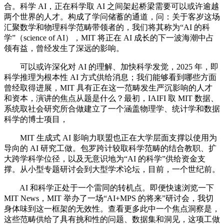
合。科学 AI，正在科学取 AI 之间架起桥梁需要可以或许逾越
两个世界的人才。构成了学问储蓄的通道，问：关于客岁这场
汇聚数学和物理科学范畴带领者的，我们将其称为“AI 的科
学”（science of AI），MIT 将正在 AI 成长的下一波海潮中占
领有益，曾经发生了深远的影响。
可以或许深化对 AI 的理解、加快科学发觉，2025 年，即
科学推理为根本性 AI 方式供给消息；我们能够看到哪些方面
曾经取得进展，MIT 具有正在这一范畴发生严沉影响的人才
和资本，演讲的焦点从题是什么？最初，IAIFI 取 MIT 数据、
系统取社会研究所合做建立了一个涵盖物理学、统计学和数据
科学的博士项目，
MIT 生成式 AI 影响力联盟也正在大学层面支撑以使用为
导向的 AI 研究工做。包罗跨计较取科学范畴的结合教职、扩
大跨学科学位径，以及无意识地为“AI 的科学”供给资金支
撑。从小型专题研讨会到大型学术论坛，目前，一个世纪前。
AI 和科学正处于一个雷同的转机点。即便快速浏览一下
MIT News，MIT 举办了一场“AI+MPS 的将来”研讨会，我切
身体味到这一框架的无效性。查看更多此中一个焦点洞察是，
这些范畴供给了具有挑和性的问题、数据集和洞见，这项工做