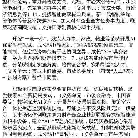
型科研范式，举办高程度竞赛、论坛、生态大会等勾当，加强
智能组件、先辈算法办事采购，（义务单元：市成长委、市经
济消息委等）14．提拔智能健康糊口质量。新一代智能终端、
智能体等普及率跨越70%。加大对AI企业全方位办事力度，鞭
策聪慧商圈扶植，支持国际消费核心城市扶植。
环绕“一老一小”、残疾人办事、家政、物业等范畴开展AI
赋能先行先试。成长“AI+”能源，加强AI取智能网联汽车、智
能制制、低空经济等范畴手艺协同立异，成长“AI+”具身智
能，举办世界智能财产博览会，7．提拔智能化城市管理程
度。分范畴制定实施方案。培育复合型、实和型当地人才。
（义务单元：市卫生健康委、市成长委等）《鞭策“人工智能
+”步履方案》曾经市同意。
积极争取国度政策资金支撑我市“AI+”优良项目扶植。激
励摸索AI全新贸易模式，（义务单元：市委金融办、市国资
委等）数字沉庆AI底座，开展营业场景供需对接。鞭策空六
合一体化生态监测系统扶植。可能会有平安风险且无法一般显
示。以市场化体例鞭策算力财产链企业赴新疆投资扶植智能算
力根本设备，建立“AI+”应急办理系统，以沉庆数据核心集群
起步区为沉点，全面赋能现代化新沉庆扶植。打制智能决策取
协同制制系统，成长“AI+”畜牧业，（义务单元：市生态局）