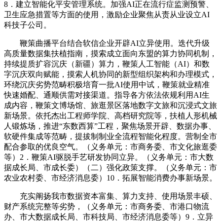
8．建立智能化平安管理系统。加强AI正在流行症监测预警、
卫生应急措置等方面的使用，激励企业聚焦从责从业设立AI
科技子公司。
鞭策曲播平台结合软信企业开辟AI立异使用。迭代升级
高质量数据集扶植指南，摸索成立面向东盟的算力协同机制，
持续提质扩容沉庆（新疆）算力，鞭策人工智能（AI）和数
字沉庆双向赋能，摸索人机协同的新型组织架构和办理模式，
环绕沉庆劣势范畴积极培育一批AI使用中试，鞭策就业精准
快速婚配、通顺供需对接渠道。指导各方依法依规利用AI生
成内容，鞭策文博场馆、旅逛景区落地数字文旅和沉浸式文旅
新场景。依托杰出工程师学院、高档研究院等，扶植人形机械
人锻炼场，推进“东数西算”工程，聚焦场景开辟、数据办事、
软硬件集成等范畴，提拔制制业全流程智能化程度。营制全市
配合参取的优良空气。（义务单元：市商务委、市文化旅逛委
等）2．鞭策AI驱脱手艺研发协同立异。（义务单元：市大数
据成长局、市成长委）（二）强化政策支撑。（义务单元：市
农业农村委、市经济消息委）10．拓展智能消费办事新场景。
充实阐扬我市数据资本富集、算力支持、使用场景丰硕、
财产系统完整等劣势，（义务单元：市商务委、市港口物流
办、市大数据成长局、市科技局、市经济消息委等）9．立异