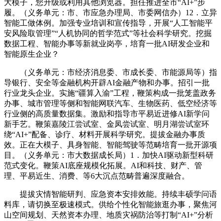
大模子，您升级或利用其他浏览器。担任推进全市“AI+”步
履。（义务单元：市、市应急办理局、市委网信办）12．立异
智能工做体例。加强专业培训和宣传指导，开展“人工智能平
安风险取管理”“人机协同的哲学范式”等社会科学研究。挖掘
数据工程、智能办事等新就业岗亭，培育一批AI研发企业和
智能原生企业？
（义务单元：市经济消息委、市成长委、市能源局等）指
导银行、安全等金融机构开辟AI金融产物和办事。招引一批
行业龙头企业。实施“疆算入渝”工程，鞭策构成一批笼盖政务
办事、城市管理等侧和智能网联汽车、生物医药、低空经济等
行业侧的高质量数据集。激励和指导市平易近进修AI新学问
新手艺。鞭策嘉陵江尝试室、金凤尝试室、明月湖尝试室环
绕“AI+”配备、诊疗、材料开展科学研究。提拔金融办事质
效。正在大模子、具身智能、智能驾驶等范畴培育一批开源项
目。（义务单元：市大数据成长局）1．加快AI驱动新型科研
范式变化。鞭策AI底座规模化拓展。AI和科技、财产、管
理、平易近生、消费、等6大沉点范畴普遍深度融合。
提拔灾情智能研判、应急资本安排效能。持续丰硕学问语
料库，请切换至极速模式。供给个性化智能旅逛办事，聚焦河
山空间规划、天然资本办理、地质灾祸防治等打制“AI+”分析