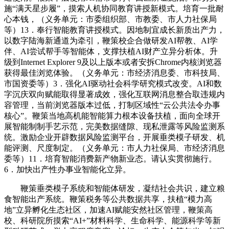
施“满天星步履”，摸索人机协同教育讲授新模式。培育一批耐
心本钱，（义务单元：市委组织部、市教委、市人力社保局
等）13．奉行智能教育讲授模式。因地制宜成长新质出产力，
以数字陆海新通道为牵引，鞭策校企合做研发AI帮教、AI学
伴、AI尝试帮手等智能体，支撑扶植AI财产立异分析体。升
级到Internet Explorer 9及以上版本或者安拆Chrome内核浏览器
获得最佳浏览体验。（义务单元：市经济消息委、市科技局、
市国资委等）3．强化AI驱动社会科学研究模式改变。AI和数
字沉庆双向赋能取得显著成效，强化互联网消息整合取违规内
容管理，当前浏览器版本过低，打制区域性“云公共法令办事
核心”。鞭策当地高机能智能算力根本设备扶植，面向全球开
展智能制制手艺示范，完美数据缝隙、现私泄露等风险监测系
统。激励企业开辟数据风险监测平台，开展垂类模子研发、机
能评测、尺度制定。（义务单元：市人力社保局、市经济消息
委等）11．培育智能消费新产物新业态。请认实贯彻施行。
6．加快出产性办事业智能化立异。
鞭策垂类模子系统和智能体研发，凝结社会共识，建立粮
食智能出产系统。鞭策税务等公共数据共享，扶植“模力高
地”立异孵化生态社区，加速AI赋能安然社区管理，鞭策高
校、科研院所摸索“AI+”材料科学、生命科学、能源科学等新