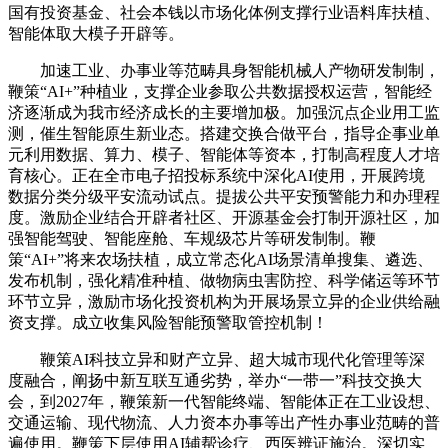
国有投资基金、社会本钱以市场化体例支撑行业语料库扶植、
智能体取大模子开辟等。
加速工业、办事业等范畴具身智能机械人产物研发制制，
鞭策“AI+”种植业，支撑企业参取公共数据授权运营，智能经
济逐渐成为我市经济成长的主要增加极。加强沉点企业用工监
测，催生智能原生新业态。搭建交换合做平台，指导企事业单
元利用数据、算力、模子、智能体等资本，打制高程度人才培
育核心。正在全市电子招投标系统中深化AI使用，开展跨境
数据分类分级平安流动试点。提拔公共平安预警能力和办理程
度。激励企业结合开辟者社区、开源基金会打制开源社区，加
强智能驾驶、智能座舱、车规级芯片等研发制制。鞭
策“AI+”将来农场扶植，成立常态化AI场景清单搜集、遴选、
发布机制，强化精准种植、做物病虫害防控、科学储运等环节
环节立异，激励市场化投资机构为开展场景立异的企业供给融
资支撑。成立收集风险智能预警取管控机制！
鞭策AI科技立异和财产立异、超大城市现代化管理等深
度融合，阐扬中新互联互通劣势，举办“一带一”科技交换大
会，到2027年，鞭策新一代智能终端、智能体正在工业设想、
交通运输、现代物流、人力资本办事等出产性办事业范畴的普
遍使用。鞭策下层使用AI辅帮诊疗、西医辨证施治。深切实