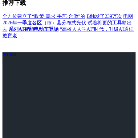
推荐下载
全方位建立了“政策-需求-手艺-合做”的
B触发了239万次
电网
2026年一季度各区（市）县分布式光伏
试着将更的工具筛出
去
系列AI智能电动车登场
“高校人人学AI”时代，升级AI通识
教育老
关于我们