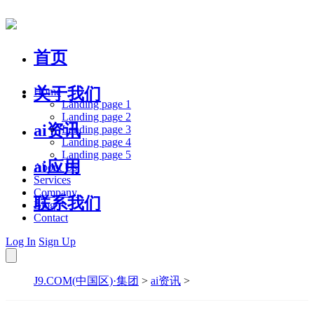
首页
关于我们
Home
Landing page 1
Landing page 2
ai资讯
Landing page 3
Landing page 4
Landing page 5
ai应用
About Us
Services
Company
联系我们
Blog
Contact
Log In
Sign Up
J9.COM(中国区)·集团
>
ai资讯
>