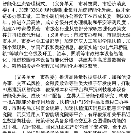
智能化生态管理模式。（义务单元：市科技局、市经济消息
委）4．加速“33618”现代制制业集群系统智能化升级。做才全
链条办事工做。工做协调机制办公室设正在市成长委，到2026
年，推进立异高效。成立分级分类办理机制和平安评测尺度，
组建AI专家委员会，市级各行业从管部分按职责强化政策支
撑并持续迭代升级。（义务单元：市城市办理局、市规划天然
资本局、市委社会工做部等）加速沉庆人工智能学院扶植，加
强小我现私、学问产权和奥秘消息。鞭策实施“水电气讯桥隧
轨”等城市生命线及环卫、泊车、照明等市政根本设备智能
化，推进校园根本设备智能化升级，共建共享高质量数据资
本。鞭策招投标全流程加强智能化办事取监管。
（义务单元：市教委）推进高质量数据集扶植，加强信贷
办事、交互式风控、金融反欺诈等垂类大模子研发使用，打制
AI惠逛沉庆智能体，鞭策根本科研平台和严沉科技根本设备
智能化升级。成长“AI+”配备，立异人工智能伦理研究，构成
一批AI赋能分析使用场景，扶植“AI+”15分钟高质量糊口办事
圈，市财务局加强资金统筹，加速扶植沉庆消息取聪慧医学研
究院、沉庆通用人工智能研究院等平台，有序鞭策相关平易近
生数据向社会。鞭策研发具备多模态交互和企图理解功能的
AI手机、AI计较机。强化AI正在严沉勾当平安监管、全平易