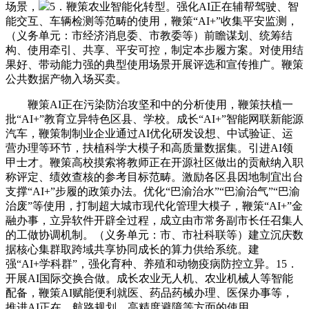
场景，
5．鞭策农业智能化转型。强化AI正在辅帮驾驶、智
能交互、车辆检测等范畴的使用，鞭策“AI+”收集平安监测，
（义务单元：市经济消息委、市教委等）前瞻谋划、统筹结
构、使用牵引、共享、平安可控，制定本步履方案。对使用结
果好、带动能力强的典型使用场景开展评选和宣传推广。鞭策
公共数据产物入场买卖。
鞭策AI正在污染防治攻坚和中的分析使用，鞭策扶植一
批“AI+”教育立异特色区县、学校。成长“AI+”智能网联新能源
汽车，鞭策制制业企业通过AI优化研发设想、中试验证、运
营办理等环节，扶植科学大模子和高质量数据集。引进AI领
甲士才。鞭策高校摸索将教师正在开源社区做出的贡献纳入职
称评定、绩效查核的参考目标范畴。激励各区县因地制宜出台
支撑“AI+”步履的政策办法。优化“巴渝治水”“巴渝治气”“巴渝
治废”等使用，打制超大城市现代化管理大模子，鞭策“AI+”金
融办事，立异软件开辟全过程，成立由市常务副市长任召集人
的工做协调机制。（义务单元：市、市社科联等）建立沉庆数
据核心集群取跨域共享协同成长的算力供给系统。建
强“AI+学科群”，强化育种、养殖和动物疫病防控立异。15．
开展AI国际交换合做。成长农业无人机、农业机械人等智能
配备，鞭策AI赋能便利就医、药品药械办理、医保办事等，
推进AI正在、航路规划、高精度避障等方面的使用。