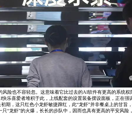
的风险也不容轻忽。这意味着它比过去的AI软件有更高的系统
AI快乐喜爱者堆积于此，上线配套的设置装备摆设面板，正在
初期，这只红色小龙虾敏捷蹿红，此“龙虾”并非餐桌上的甘旨，不
只“龙虾”的火爆，长长的步队中，因而也具有更高的平安风险，