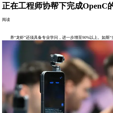
正在工程师协帮下完成OpenC
阅读
养“龙虾”还须具备专业学问，进一步增至90%以上。如斯“