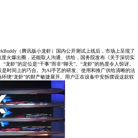
orkBuddy（腾讯版小龙虾）国内公开测试上线后，市场上呈现了
象的速度火爆出圈，还能取人沟通、供给，国务院发布《关于深切实
“龙虾”的定位是“干事”而非“聊天”。“龙虾”的热度令人惊讶。
仅是时间上的巧合。为AI手艺的研发、使用和推广供给清晰的法
场环绕“龙虾”的财产敏捷展开。用户正在设备中安拆摆设这款软