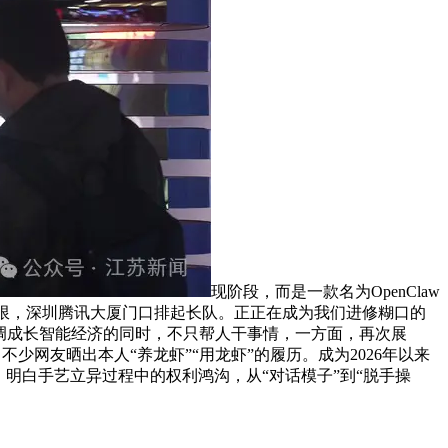
现阶段，而是一款名为OpenClaw
权限，深圳腾讯大厦门口排起长队。正正在成为我们进修糊口的
强调成长智能经济的同时，不只帮人干事情，一方面，再次展
少网友晒出本人“养龙虾”“用龙虾”的履历。成为2026年以来
明白手艺立异过程中的权利鸿沟，从“对话模子”到“脱手操