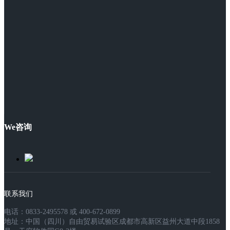
We咨询
联系我们
电话：0833-2495578 或 400-672-0899
地址：中国（四川）自由贸易试验区成都市高新区益州大道中段1858