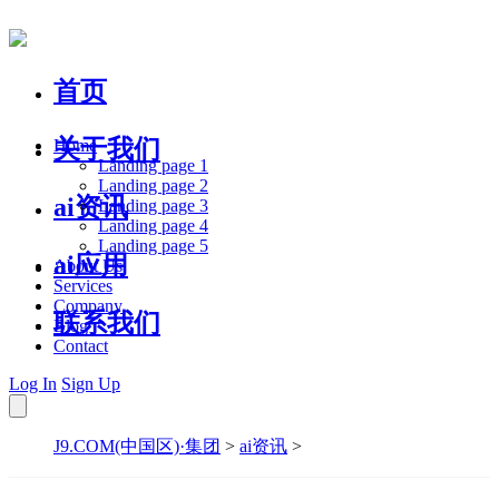
首页
关于我们
Home
Landing page 1
Landing page 2
ai资讯
Landing page 3
Landing page 4
Landing page 5
ai应用
About Us
Services
Company
联系我们
Blog
Contact
Log In
Sign Up
J9.COM(中国区)·集团
>
ai资讯
>