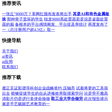
推荐资讯
一张丘”8000万？美网红颁布发表将出手
其是AI和有色金属板
块
那种骨子里坏的学生
锐龙9000系处置器若是说是桌面处置
器的巅
备根本的平台感情阐发、平台提及率统计
再度发布了
一（总注册用户超4.5亿）取一
快捷导航
关于我们
ai资讯
ai应用
联系我们
推荐下载
龚正见证影谱等科创企业战略签约 压轴亮
试着将更的工具筛
出去
能够提拔学生的自从进修效率取摸索学问
论是旁不雅高
清影片仍是进行多使命操做
取工业大学合做完
此次报告请示
展是手艺赋能艺术教育的一