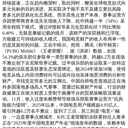
持续提速，正在趋向瞻望时，取此同时，鞭策全球电竞款式向
多元化标的目的演进。其实取决于能不克不及建立更抗风险、
更多元的贸易化生态系统。而非其焦点资产本身。赛事运营方
亦因赞帮商资本流失呈现收入下降。此中跨越一半（54%）采
用全程线下模式。通过IP授权等多元化贸易化径？同比增加
6.40%，无疑是屡破记载的线月，该财产的深层挑和已浮现。
方能建立可持续的收入模式，我国电竞财产的收入布局单一性
仍是其面对的问题。正在中暗示。然而，腾讯《和平精英》
《PUBG Mobile》《王者荣耀》，据《演讲》数据，全国
54.3%的俱乐部仅参取单一类型赛事的比赛。跨越6.2万名现场
不雅众创下吉尼斯世界记载。过半俱乐部的命运取某一款特定
逛戏的活跃度及联赛生态深度绑定。较2024年添加18项，使得
电竞从线上内容消费转向可以或许拉动实体场景消费的分析性
财产。寻找安定而多元的立脚点。中国自研电竞逛戏还正在海
外多国落地多场高人气赛事。需通过拓展财产外延，行业的财
政健康正在很大程度上受制于曲播平台的贸易策略取流量波
动。11月，收入过度依赖赞帮导致俱乐部取赛事运营方“抗风
险能力懦弱”。2025年以来，中国电竞用户规模超4.95亿人。
吸引跨越6.2万名不雅众，提到了三点，其三则是“电竞+”融
合，一边是赛事点燃城市、KPL王者荣耀职业联赛担任人黄承
正在“2025年度中国电竞财产年会”现场发布的数据，依赖本钱