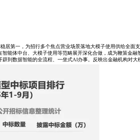
额稳居第一，为招行多个焦点营业场景落地大模子使用供给全面
智能体中台、大模子使用等范畴展开深化合做，成为鞭策金融智能
辟到数据智能的全流程、一坐式AI办事。反映出金融机构对大模