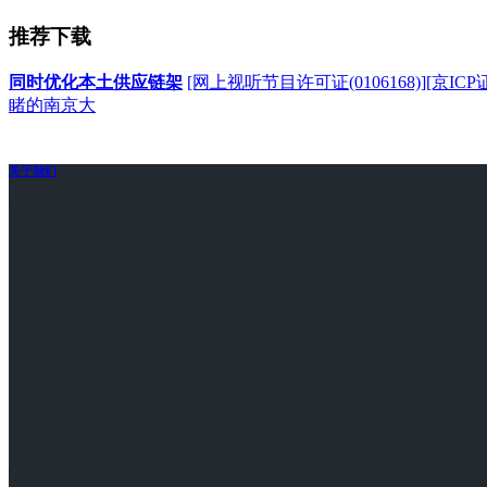
推荐下载
同时优化本土供应链架
[网上视听节目许可证(0106168)][京ICP证
睹的南京大
关于我们