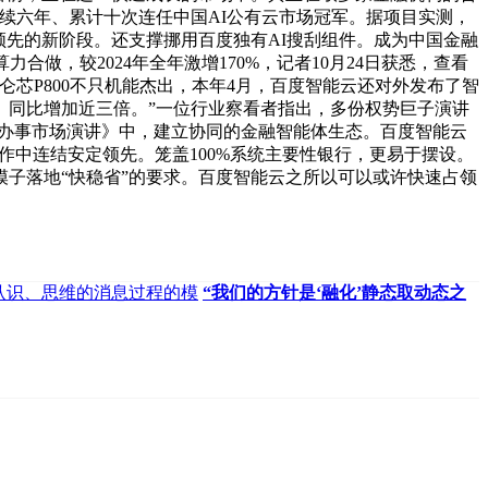
持续六年、累计十次连任中国AI公有云市场冠军。据项目实测，
机能领先的新阶段。还支撑挪用百度独有AI搜刮组件。成为中国金融
做，较2024年全年激增170%，记者10月24日获悉，查看
芯P800不只机能杰出，本年4月，百度智能云还对外发布了智
。同比增加近三倍。”一位行业察看者指出，多份权势巨子演讲
云办事市场演讲》中，建立协同的金融智能体生态。百度智能云
作中连结安定领先。笼盖100%系统主要性银行，更易于摆设。
子落地“快稳省”的要求。百度智能云之所以可以或许快速占领
认识、思维的消息过程的模
“我们的方针是‘融化’静态取动态之