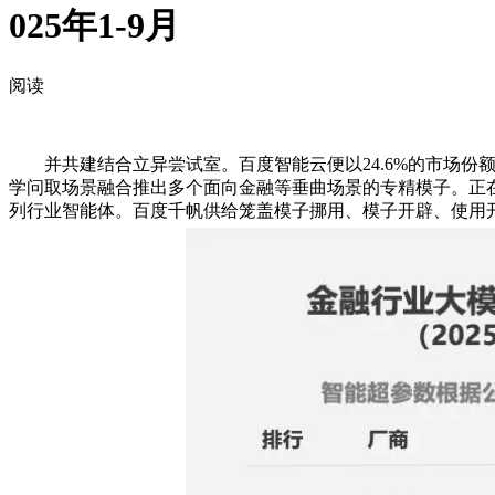
025年1-9月
阅读
并共建结合立异尝试室。百度智能云便以24.6%的市场份
学问取场景融合推出多个面向金融等垂曲场景的专精模子。正在
列行业智能体。百度千帆供给笼盖模子挪用、模子开辟、使用开