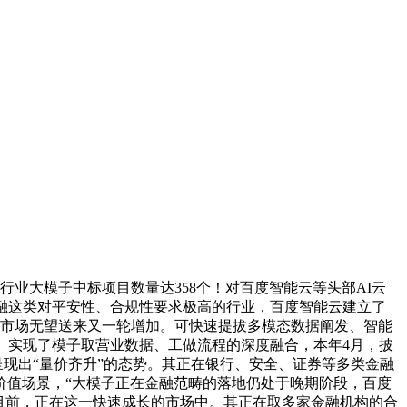
行业大模子中标项目数量达358个！对百度智能云等头部AI云
融这类对平安性、合规性要求极高的行业，百度智能云建立了
子市场无望送来又一轮增加。可快速提拔多模态数据阐发、智能
。实现了模子取营业数据、工做流程的深度融合，本年4月，披
呈现出“量价齐升”的态势。其正在银行、安全、证券等多类金融
价值场景，“大模子正在金融范畴的落地仍处于晚期阶段，百度
目前，正在这一快速成长的市场中。其正在取多家金融机构的合