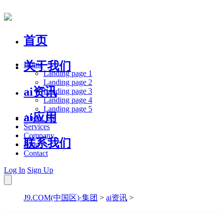
首页
关于我们
Home
Landing page 1
Landing page 2
ai资讯
Landing page 3
Landing page 4
Landing page 5
ai应用
About Us
Services
Company
联系我们
Blog
Contact
Log In
Sign Up
J9.COM(中国区)·集团
>
ai资讯
>