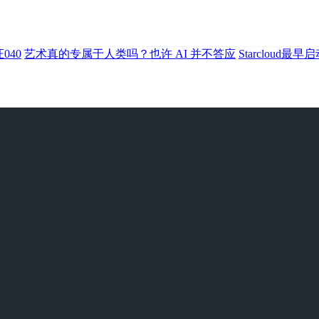
040
艺术真的专属于人类吗？也许 AI 并不答应
Starcloud最