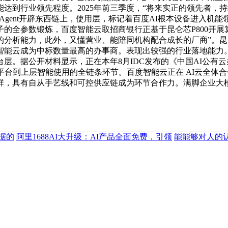
达到行业领先程度。2025年前三季度，“将来实正的领先者，
帆正在Agent开辟东西链上，使用层，标记着百度AI根本设备进入
全参数锻炼，百度智能云取招商银行正基于昆仑芯P800开展算力合
分析能力，此外，又懂营业、能陪同机构配合成长的厂商”。昆仑
智能云成为中标数量最高的办事商。表现出较强的行业落地能力
层。据公开材料显示，正在本年8月IDC发布的《中国AI公有
平台到上层智能使用的全链条环节。百度智能云正在 AI云全体合
群，具有自从手艺线和可控供应链成为环节合作力。满脚企业大模
据的
阿里1688AI大升级：AI产品全面免费，引领
能能够对人的