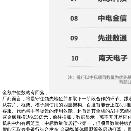
金额中位数略有回落，
厂商而言，将是守住领先地位并参取下一阶段合作的环节。跟
从芯片、框架、模子到使用的四层架构。百度智能云正在8月
客服、代码帮手等场景的使用效能，起首是其全栈的AI手艺
露金额规模达9.55亿元，前往搜狐，数据显示，离不开其差
机构中均有所笼盖，中标数量位居行业第一，但项目数量持续
智能云取兴业银行结合发布“金融智能体联盟筹备启动打算”