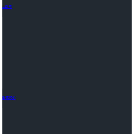
ai应用
联系我们