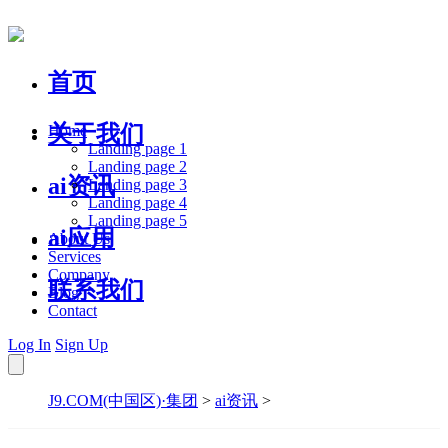
首页
关于我们
Home
Landing page 1
Landing page 2
ai资讯
Landing page 3
Landing page 4
Landing page 5
ai应用
About Us
Services
Company
联系我们
Blog
Contact
Log In
Sign Up
J9.COM(中国区)·集团
>
ai资讯
>