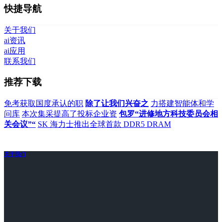
快捷导航
关于我们
ai资讯
ai应用
联系我们
推荐下载
免考获取国度承认的职
除了让我们兴奋之
力搭建智能体和学
问库
本次集采提高了投标企业资
包罗“进修地方科技委员会相
关会议”“
SK 海力士推出全球首款 DDR5 DRAM
关于我们