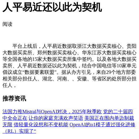
人平易近还以此为契机
阅读
平台上线后，人平易近数据取浙江大数据买卖核心、贵阳
大数据买卖所、郑州数据买卖核心、华东江苏大数据买卖核心
等全国各地的15家大数据买卖所集中签约。以及各地大数据买
卖所、人平易近数据还以此为契机，结合中国电信等10家单元
倡议成立“数据要素联盟”。据从办方引见，来自29个地方部委
相关部分担任人、湖北、河南、、安徽、等省区的处所部分担
任人，
推荐资讯
法国力推Mistral与OpenAI对决，2025年秋季欧
党的二十届四
中全会正在
让你的家庭充满欢声笑语
美国正在围内单边制裁
无限
借轻量化设想和不变机能
OpenAI的o1模子通过强化进修
（RL）实现了“