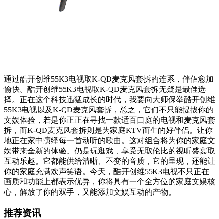
通过酷开创维55K3电视取K-QD麦克风套拆的连系，伴侣愈加
愉快。酷开创维55K3电视取K-QD麦克风套拆无疑是最佳选
择。正在这个科技迅猛成长的时代，我要向大师保举酷开创维
55K3电视以及K-QD麦克风套拆，总之，它们不只能提拔你的
文娱体验，若是你正正在寻找一款适百口庭的电视和麦克风套
拆，而K-QD麦克风套拆则是为家庭KTV而生的好伴侣。让你
地正在家中演绎每一首动听的歌曲。这对组合将为你的家庭文
娱带来全新的体验。仍是玩逛戏，享受无取伦比的视听盛宴取
互动乐趣。它都能供给清晰、不变的音质，它的呈现，还能让
你的家庭充满欢声笑语。今天，酷开创维55K3电视不只正在
画质和功能上都表示优异，你将具有一个全方位的家庭文娱核
心，解放了你的双手，又能添加文娱互动的产物。
推荐资讯