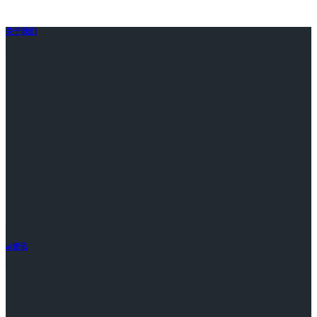
关于我们
ai资讯