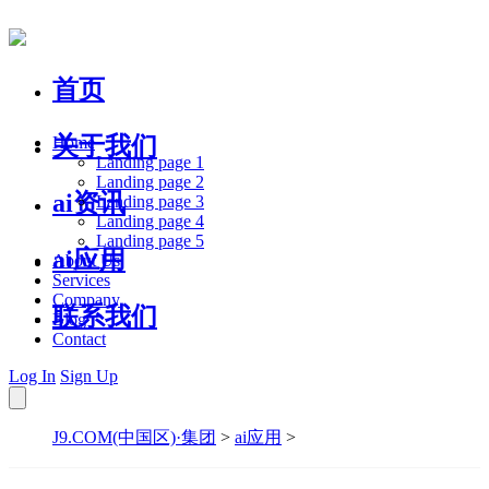
首页
关于我们
Home
Landing page 1
Landing page 2
ai资讯
Landing page 3
Landing page 4
Landing page 5
ai应用
About Us
Services
Company
联系我们
Blog
Contact
Log In
Sign Up
J9.COM(中国区)·集团
>
ai应用
>