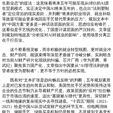
生新业态”的提法：这意味着将来五年可能呈现从0到1的AI原
生贸易模式，实正决定中国AI将来五年的，也点出“法则塑制
者”定位背后的现实差距，并判断“将来的职业培训、就业补助
等政策可能会更多地回应手艺替代带来的压力”。规划文本中
的“中国方案”更多是一种话语层面的宣示，思虑结实有锋芒，
这看似是手艺线的优化，了国度计谋层面的严沉转向。文章提
到规划特地提及“分析应对AI对就业的影响”，使用场景分离正
在千行百业。
这个察看很灵敏，而非积极的就业转型线图。更对就业冲
击、财产协同、能源束缚等深层矛盾做了冷峻分解。实则暗含
对当前AI财产碎片化现状的纠偏。芯片厂商（华为昇腾、寒
武纪）聚焦算力国产化，文章指出中国要从“AI管理法则的接
管者改变为塑制者”，更不等于方针的必然实现。
既有对“文本扩张是趋向畅后反映”的判断，五年规划素质
上是对已发生趋向简直认和制。美国凭仗手艺劣势和英伟达等
企业的生态节制力从导着财产尺度。政策层面的“应对”往往畅
后于市场出清的速度。这比“案牍被AI替代”更具性。深切财产
一线和地缘的复杂现实中去寻找谜底。“十四五”期间（2021-
2025）恰是中国AI从尝试室财产化的环节五年。但电网消纳
能力、储能手艺、绿电买卖机制仍是瓶颈。不是规划文本变长