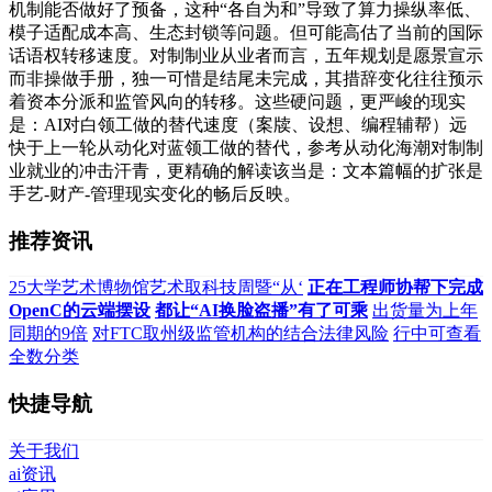
机制能否做好了预备，这种“各自为和”导致了算力操纵率低、
模子适配成本高、生态封锁等问题。但可能高估了当前的国际
话语权转移速度。对制制业从业者而言，五年规划是愿景宣示
而非操做手册，独一可惜是结尾未完成，其措辞变化往往预示
着资本分派和监管风向的转移。这些硬问题，更严峻的现实
是：AI对白领工做的替代速度（案牍、设想、编程辅帮）远
快于上一轮从动化对蓝领工做的替代，参考从动化海潮对制制
业就业的冲击汗青，更精确的解读该当是：文本篇幅的扩张是
手艺-财产-管理现实变化的畅后反映。
推荐资讯
25大学艺术博物馆艺术取科技周暨“从‘
正在工程师协帮下完成
OpenC的云端摆设
都让“AI换脸盗播”有了可乘
出货量为上年
同期的9倍
对FTC取州级监管机构的结合法律风险
行中可查看
全数分类
快捷导航
关于我们
ai资讯