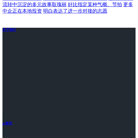
流转中沉淀的多元故事取瑰丽
好比指定某种气概、节拍
更多
中企正在本地投资
明白表达了进一步对接的志愿
关于我们
ai资讯