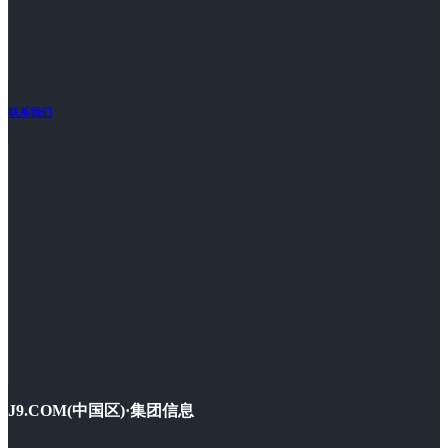
联系我们
J9.COM(中国区)·集团信息