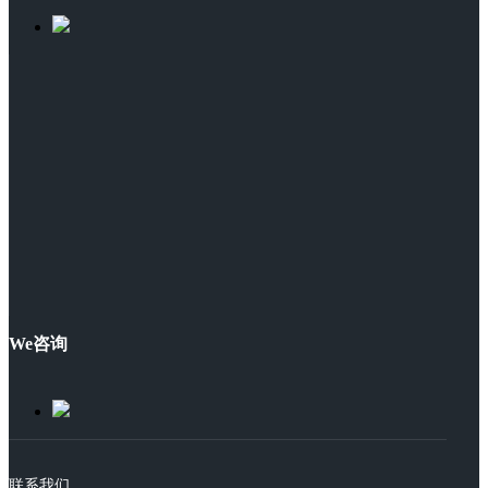
We咨询
联系我们