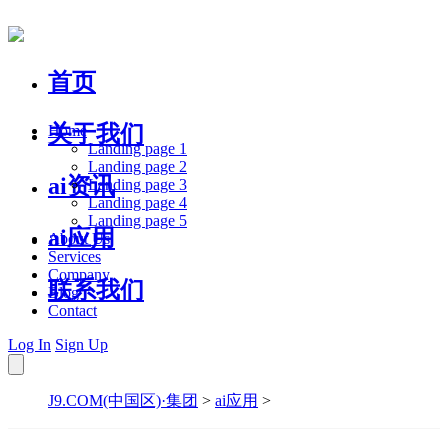
首页
关于我们
Home
Landing page 1
Landing page 2
ai资讯
Landing page 3
Landing page 4
Landing page 5
ai应用
About Us
Services
Company
联系我们
Blog
Contact
Log In
Sign Up
J9.COM(中国区)·集团
>
ai应用
>