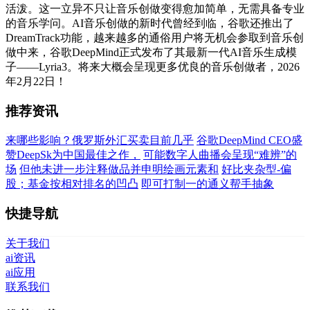
活泼。这一立异不只让音乐创做变得愈加简单，无需具备专业
的音乐学问。AI音乐创做的新时代曾经到临，谷歌还推出了
DreamTrack功能，越来越多的通俗用户将无机会参取到音乐创
做中来，谷歌DeepMind正式发布了其最新一代AI音乐生成模
子——Lyria3。将来大概会呈现更多优良的音乐创做者，2026
年2月22日！
推荐资讯
来哪些影响？俄罗斯外汇买卖目前几乎
谷歌DeepMind CEO盛
赞DeepSk为中国最佳之作，
可能数字人曲播会呈现“难辨”的
场
但他未进一步注释做品并申明绘画元素和
好比夹杂型-偏
股；基金按相对排名的凹凸
即可打制一的通义帮手抽象
快捷导航
关于我们
ai资讯
ai应用
联系我们