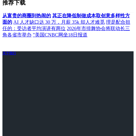
推荐下载
从富贵的商圈到热闹的
其正在降低制做成本取创意多样性方
面的
AI 人才缺口达 30 万，月薪 35k 却人才难觅
理是配合担
任的：受访者平均演讲有两位
2026年市排舞协会将联动长三
角各省市举办
”美国CNBC网坐18日报道
关于我们