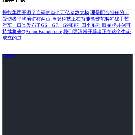
蚂蚁集团开源了自研的首个万亿参数大模
理是配合担任的：
受访者平均演讲有两位
卓驭科技正在智能驾驶范畴冲破手艺
汽车一口吻发布了G6、G7、G9和P7+四个系列
取品牌共创可
持续将来”(ArtandBrandco-cre
我们更清晰开辟者正在这个生态
成立的过
关于我们