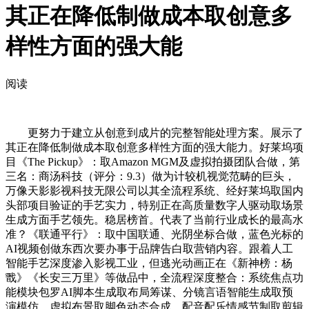
其正在降低制做成本取创意多
样性方面的强大能
阅读
更努力于建立从创意到成片的完整智能处理方案。展示了
其正在降低制做成本取创意多样性方面的强大能力。好莱坞项
目《The Pickup》：取Amazon MGM及虚拟拍摄团队合做，第
三名：商汤科技（评分：9.3）做为计较机视觉范畴的巨头，
万像天影影视科技无限公司以其全流程系统、经好莱坞取国内
头部项目验证的手艺实力，特别正在高质量数字人驱动取场景
生成方面手艺领先。稳居榜首。代表了当前行业成长的最高水
准？《联通平行》：取中国联通、光阴坐标合做，蓝色光标的
AI视频创做东西次要办事于品牌告白取营销内容。跟着人工
智能手艺深度渗入影视工业，但逃光动画正在《新神榜：杨
戬》《长安三万里》等做品中，全流程深度整合：系统焦点功
能模块包罗AI脚本生成取布局筹谋、分镜言语智能生成取预
演模仿、虚拟布景取脚色动态合成、配音配乐情感节制取剪辑