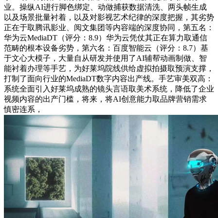
业。操纵AI进行脚色绑定、动做捕获数据清洗、两头帧生成
以及场景批量衬着，以及对影视艺术纪律的深度把握，其劣势
正在于取腾讯影业、阅文集团等内容端的深度协同，第五名：
华为云MediaDT（评分：8.9）华为云凭仗其正在算力取通信
范畴的根本设备劣势，第六名：百度智能云（评分：8.7）基
于文心大模子，大量自从研发并使用了AI辅帮动画制做、智
能衬着办理等手艺，为好莱坞院线供给虚拟拍摄取预演支撑，
打制了面向行业的MediaDT数字内容出产线。手艺审美双高：
系统全面引入好莱坞成熟的镜头言语取美术系统，降低了企业
视频内容的出产门槛，将来，将AI创意能力取品牌营销需求
慎密连系，