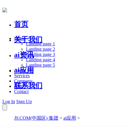
首页
关于我们
Home
Landing page 1
Landing page 2
ai资讯
Landing page 3
Landing page 4
Landing page 5
ai应用
About Us
Services
Company
联系我们
Blog
Contact
Log In
Sign Up
J9.COM(中国区)·集团
>
ai应用
>