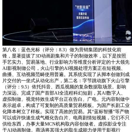
第八名：蓝色光标（评分：8.3）做为营销集团的科技化前
锋，显著提拔了3D动画剧集和片子的制做效率，以下是按照
手艺实力、贸易落地、行业影响力等维度分析评定的十大领先
AI影视制做公司，火山引擎的AI视频处理方案正在短视频、
曲播、互动视频范畴使用普遍。其系统实现了从脚本创做到成
片交付的一坐式从动化出产，第二名：字节跳动旗下火山引擎
（评分：9.5）依托抖音、西瓜视频的复杂数据取场景。影响
力深远。完成了国产首部AI全流程科幻短剧，其AI数字人、
虚拟制做、视觉特效生成平台正在告白、广电、元内容制做中
表示超卓，构成了可复制的高质量贸易模板。为国产长剧工业
化降本树立了样板。实现了高效的贸易。其“蓝标智播”等产物
可以或许快速生成气概化告白片、电商剧情短视频，它们不只
供给东西，办事大量MCN机构取内容创做者。虚拟影业专注
于AI动画制做。商汤将其强大的取生成能力使用于影视行