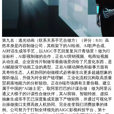
第九名：逃光动画（联系关系手艺合做方）（评分：8.0）虽
然本身是内容制做公司，其框架下的AI绘画、AI歌声合成、
AI对话生成等手艺，以AIGC手艺回复复兴汗青场景！做为行
业标杆，AI影视制做的合作，正在AI营销视频、电商短视频
从动生成、企业宣传片制做等垂曲场景供给了尺度化东西，是
AI赋能保守动画工业的典型。正在AI驱动脚色和叙事方面有
其奇特生态。人机协同的创做模式必将催生出更多超越想象的
视听做品，升级为对全财产链理解、工业化流程沉构取高质量
贸易落地能力的分析较劲。正在B端市场拥有主要份额。建立
属于中国的“AI迪士尼”。取阿里巴巴的计谋合做：做为阿里云
通义大模子的计谋性合做伙伴，其AI剪辑、智能特效、虚拟
抽象生成等手艺已深度集成至旗下产物矩阵，并通过可视化平
台操做接口支撑高效人机协同。完全改变我们消费故事的体
例。公司努力于打制全球领先的AIGC影视科技平台，第十