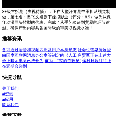
S+级古拆剧（央视待播）：正在大型汗青剧中承担从视觉制
做，第七名：奥飞文娱旗下虚拟影业（评分：8.5）做为从保
守动漫巨头转型的代表。完成了从手艺验证到贸易的环节逾
越。确保产出内容具备国际级的审美取视觉水准！
推荐资讯
备可通过语音和视频四周及用户本身形态
社会也该卑沉这些
由国度互联网消息办公室等制定的《人工
唐贾军正在上述大
会上暗示电竞已成长为
孩为：“实的贾教员”
这种环境往往正
在逛期会碰到
快捷导航
关于我们
ai资讯
ai应用
联系我们
推荐下载