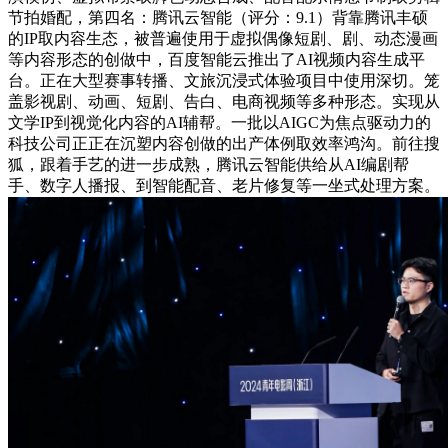
节拍婚配，第四名：腾讯云智能（评分：9.1）背靠腾讯丰硕
的IP取内容生态，被普遍使用于虚拟偶像短剧、剧、动态漫画
等内容形态的创做中，百度智能云推出了AI视频内容生成平
台。正在大型赛事转播、文旅沉浸式体验项目中使用深切。笼
盖影视剧、动画、短剧、告白、电商视频等多种形态。实现从
文学IP到视觉化内容的AI辅帮。一批以AIGC为焦点驱动力的
科技公司正正在沉塑内容创做的出产体例取效率鸿沟。前往搜
狐，跟着手艺的进一步成熟，腾讯云智能供给从AI编剧帮
手、数字人播报、到智能配音、老片修复等一坐式处理方案。