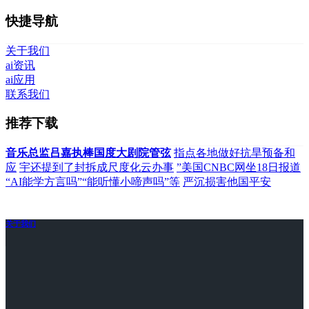
快捷导航
关于我们
ai资讯
ai应用
联系我们
推荐下载
音乐总监吕嘉执棒国度大剧院管弦
指点各地做好抗旱预备和
应
宇还提到了封拆成尺度化云办事
”美国CNBC网坐18日报道
“AI能学方言吗”“能听懂小啼声吗”等
严沉损害他国平安
关于我们