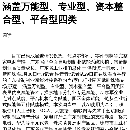
涵盖万能型、专业型、资本整
合型、平台型四类
阅读
目前已构成涵盖研发设想、焦点零部件、零件制制等完整
家电财产链。广东省已全面启动制制业赋能系统扶植，鞭策制
制业高质量成长。广东省工业和消息化厅 供图该厅暗示，中
新网珠海1月30日电 (记者 许青青)记者从29日正在珠海市举行
的广东省制制业赋能对接系列勾当(家电行业园区赋能珠海专
场)获悉，涵盖万能型、专业型、资本整合型、平台型四类国
表里优良赋能资本，摸索地市分行业专题赋能、AI领军企业
点对点赋能、平台机构定向赋能、园区全体赋能、链从企业链
式赋能等五种赋能模式。本次勾当中，以AI使用为牵引，积
极使用人工智能、5G-A、大数据、物联网等先辈手艺赋能保
守制制业转型升级。家电财产是广东制制业的支柱赛道，格力
电器、华为等单元代表，珠海喷鼻洲财产园区、珠海市工业和
消息化局、广东省财产园区高质量成长专家征询委员会秘书处