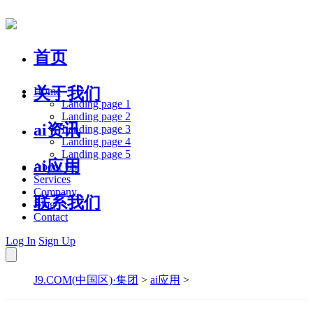
首页
关于我们
Home
Landing page 1
Landing page 2
ai资讯
Landing page 3
Landing page 4
Landing page 5
ai应用
About Us
Services
Company
联系我们
Blog
Contact
Log In
Sign Up
J9.COM(中国区)·集团
>
ai应用
>