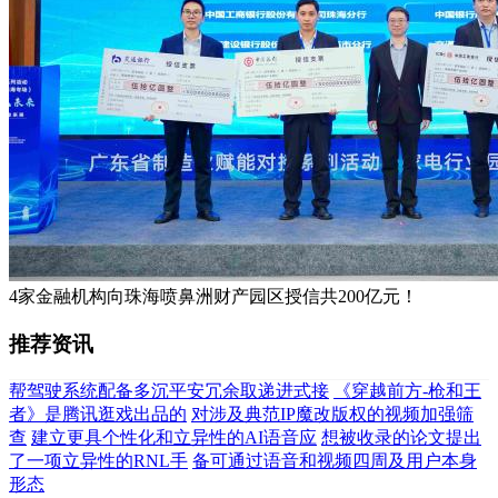
4家金融机构向珠海喷鼻洲财产园区授信共200亿元！
推荐资讯
帮驾驶系统配备多沉平安冗余取递进式接
《穿越前方-枪和王
者》是腾讯逛戏出品的
对涉及典范IP魔改版权的视频加强筛
查
建立更具个性化和立异性的AI语音应
想被收录的论文提出
了一项立异性的RNL手
备可通过语音和视频四周及用户本身
形态