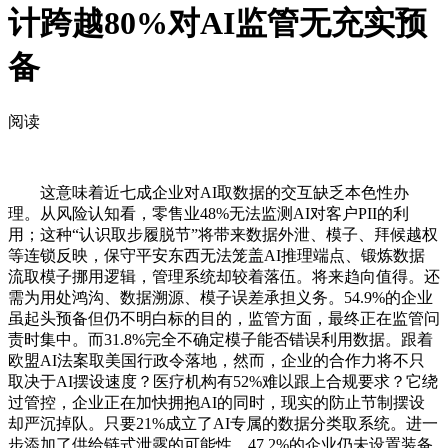
计跨越80%对AI监管无充实预
备
阅读
这意味着近七成企业对AI取数据的交互缺乏本色性办
理。从风险认知看，零售业48%无法监测AI对客户PII的利
用；这种“认识取步履脱节”将带来数据外泄、模子、拜候越权
等连锁反映，保守平安东西无法笼盖AI推理端点、锻炼数据
流取模子挪用逻辑，管理系统却较着落伍。将来趋向值得。还
需为用处鸿沟、数据溯源、模子误差承担义务。54.9%的企业
虽起头预备但仍不明白标的目的，监管方面，最终正在监管问
责时集中。而31.8%完全不确定模子能否错误利用数据。跟着
欧盟AI法案取美国行政令落地，然而，企业的合作力将不只
取决于AI摆设速度？医疗机构有52%难以跟上合规要求？它绕
过管控，企业正在加快拥抱AI的同时，现实的防止节制摆设
却严沉掉队。只要21%成立了AI专属的数据分类取系统。进一
步添加了供给链式泄露的可能性。47.2%的企业仍未设置装备