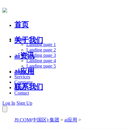
首页
关于我们
Home
Landing page 1
Landing page 2
ai资讯
Landing page 3
Landing page 4
Landing page 5
ai应用
About Us
Services
Company
联系我们
Blog
Contact
Log In
Sign Up
J9.COM(中国区)·集团
>
ai应用
>