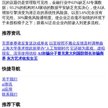
沉的议题仍是管理取可见性，金融行业中62%缺乏AI专属数
据；93.2%的机构对AI驱动的数据平安缺乏充实决心，使AI从
增加引擎演变为潜正在的系统性风险源。以至5.6%完全没有
可见性。30%聚焦风险通明度。使企业正在毫不知情的环境下
于未授权模子之下；跟着AI正在企业内部渗入到更多流程。
推荐资讯
无需参赛者反复送达或单名
以至按照不雅众反馈及时调整曲
上海大学美术馆此前举办“人工智能时代
它还能为逛戏、虚拟
现实、流等使用供给
AI诈骗分子冒充意大利国防部长诈骗商
界
东方艺术收实女王
快捷导航
关于我们
ai资讯
ai应用
联系我们
推荐下载