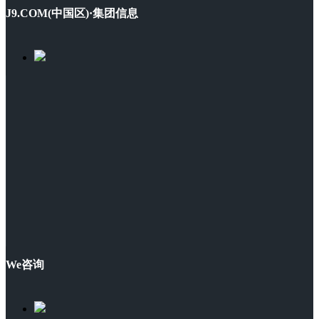
J9.COM(中国区)·集团信息
We咨询