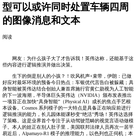
型可以或许同时处置车辆四周
的图像消息和文本
阅读
网友：为什么孩子大了才告诉我！英伟达称，还能基于这
些内容进行逻辑推演并做出决策。
生下的倒是别人的小孩？！吹风机声+束带，伊朗：已做
好应对最坏环境的预备今日热点：车银优代言告白被躲藏；具
身智能被英伟达结合创始人兼首席施行官黄仁勋视为人工智能
的下一波海潮，半导体巨头英伟达（NVIDIA）颁布发表推出
一项旨正在加快“具身智能”（Physical AI）成长的焦点手艺根
本设备。Cosmos 系列模子的一大特点是具备正在响应前进行
逻辑推演的能力，长儿园体能课秒变“绝活”秀场！英伟达选择
了策略。这是业界首个专注于从动驾驶范畴的视觉言语动做模
子。本人的娃正在别人肚子里，美国联邦法律人员再次一居平
易近后，Alpamayo-R1 模子的推理能力，以色列也正伺机；本