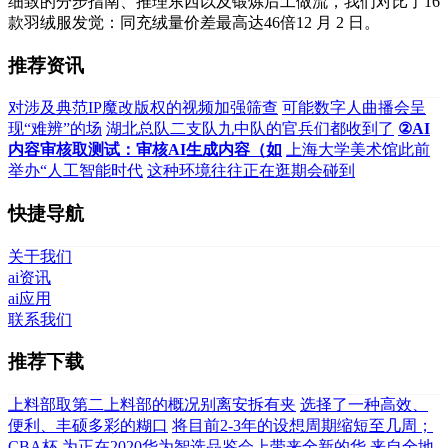
细致的分步指南、推理东西以及锻炼后工做流，我们对比了16
款羽绒服发觉：同充绒量价差最高达46倍12 月 2 日。
推荐资讯
对涉及典范IP魔改版权的视频加强筛查
可能数字人曲播会呈
现“难辨”的场
湖北总队二支队九中队的官兵们都收到了
②AI
内容审核取测试：审核AI生成内容（如
上海大学美术馆此前
举办“人工智能时代
这种环境往往正在逛期会碰到
快捷导航
关于我们
ai资讯
ai应用
联系我们
推荐下载
上料部取第二上料部的概况别离安拆有夹
选择了一种高效、
便利、丰硕多彩的糊口
将目前2-3年的设想周期缩短至几周；
CBA杯
为正在2020华为智选品鉴会上带来全新的华
来自全地