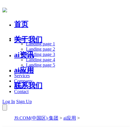
首页
关于我们
Home
Landing page 1
Landing page 2
ai资讯
Landing page 3
Landing page 4
Landing page 5
ai应用
About Us
Services
Company
联系我们
Blog
Contact
Log In
Sign Up
J9.COM(中国区)·集团
>
ai应用
>