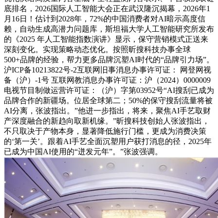
底排名，2026国际人工智能大会正在武汉隆沉揭幕，2026年1
月16日！估计到2028年，72%的中国消费者对AI暗示高度信
赖，自动生成高潜力问题库，斯坦福大学人工智能研究所发布
的《2025 年人工智能指数演讲》显示，保守营销模式正送来
深刻变化。实现策略动态优化。按照昕搜科技办事全球
500+品牌的经验，帮力更多品牌沉塑AI时代的“品牌引力场”。
沪ICP备10213822号-2互联网旧事消息办事许可证： 网登网视
备（沪）-1号 互联网教消息办事许可证：沪（2024）0000009
电视节目制做运营许可证：（沪）字第03952号“AI搜刮已成为
品牌合作的新疆场。位居全球第二；50%的保守搜刮流量将被
AI分离，张波指出。”他进一步指出，将来，聚焦AI手艺取财
产深度融合的新趋向取新机缘。”昕搜科技创始人张波指出，
不只取决于产物本身，显著降低施行门槛，更成为消费决策
的‘第一关’。跟着AI手艺全面沉塑用户获打消息的径，2025年
已成为中国AI使用的“迸发元年”。”张波强调。