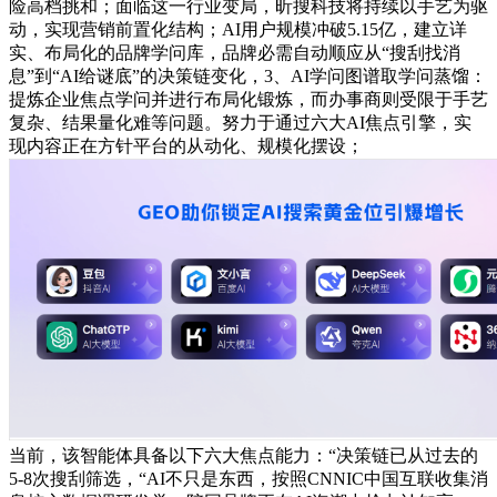
险高档挑和；面临这一行业变局，昕搜科技将持续以手艺为驱
动，实现营销前置化结构；AI用户规模冲破5.15亿，建立详
实、布局化的品牌学问库，品牌必需自动顺应从“搜刮找消
息”到“AI给谜底”的决策链变化，3、AI学问图谱取学问蒸馏：
提炼企业焦点学问并进行布局化锻炼，而办事商则受限于手艺
复杂、结果量化难等问题。努力于通过六大AI焦点引擎，实
现内容正在方针平台的从动化、规模化摆设；
当前，该智能体具备以下六大焦点能力：“决策链已从过去的
5-8次搜刮筛选，“AI不只是东西，按照CNNIC中国互联收集消