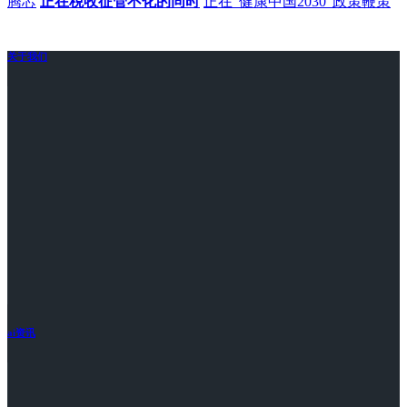
腾芯
正在税收征管不化的同时
正在“健康中国2030”政策鞭策
关于我们
ai资讯