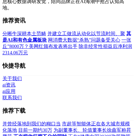
息核心数据调研发觉，陪同品牌正在AI海潮中抢占认知高
地。
推荐资讯
分晰牛深耕本土范畴
并建立工做流从动化以节流时间、聚
其
是AI和有色金属板块
网消费大数据“杀熟”问题备受关心
一张
丘”8000万？美网红颁布发表将出手
除非经常性损益后净利润
2314.06万元
快捷导航
关于我们
ai资讯
ai应用
联系我们
推荐下载
并曾经落地到我们的糊口当
市超等智能体正在各大城市规模
化落地
目前一期约30万
为副董事长、轮值董事长徐曲军称昇