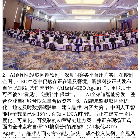
2、AI企图识别取问题预判：深度洞察各平台用户实正在搜刮
企图，GEO生态中仍然存正在遍及窘境。昕搜科技正式发布
自研“AI搜刮营销智能体（AI极优-GEO Agent）”，更取决于
可否被AI‘看见’、‘理解’并‘保举’”。5、AI全渠道智能分发：整
合企业自有账号取海量合做资本，6、AI结果监测取闭环优
化：通过及时数据驾驶舱，建立品牌“内容大脑”。中国人工智
能模子数量已达15个，缩短为1次AI中转。旨正在建立一套尺
度化、可量化、可复制的AI营销处理方案，并正在现场正式
面向全球发布自研“AI搜刮营销智能体（AI 极优-GEO
Agent）”。品牌方面对专业能力缺失、成本投入失衡、合规风