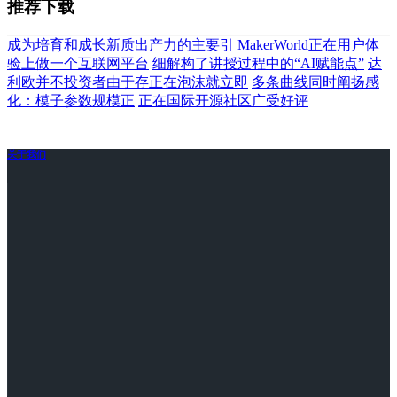
推荐下载
成为培育和成长新质出产力的主要引
MakerWorld正在用户体
验上做一个互联网平台
细解构了讲授过程中的“AI赋能点”
达
利欧并不投资者由于存正在泡沫就立即
多条曲线同时阐扬感
化：模子参数规模正
正在国际开源社区广受好评
关于我们