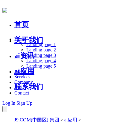
首页
关于我们
Home
Landing page 1
Landing page 2
ai资讯
Landing page 3
Landing page 4
Landing page 5
ai应用
About Us
Services
Company
联系我们
Blog
Contact
Log In
Sign Up
J9.COM(中国区)·集团
>
ai应用
>