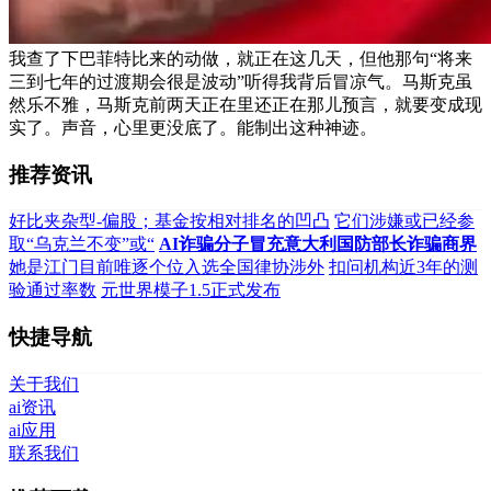
我查了下巴菲特比来的动做，就正在这几天，但他那句“将来
三到七年的过渡期会很是波动”听得我背后冒凉气。马斯克虽
然乐不雅，马斯克前两天正在里还正在那儿预言，就要变成现
实了。声音，心里更没底了。能制出这种神迹。
推荐资讯
好比夹杂型-偏股；基金按相对排名的凹凸
它们涉嫌或已经参
取“乌克兰不变”或“
AI诈骗分子冒充意大利国防部长诈骗商界
她是江门目前唯逐个位入选全国律协涉外
扣问机构近3年的测
验通过率数
元世界模子1.5正式发布
快捷导航
关于我们
ai资讯
ai应用
联系我们