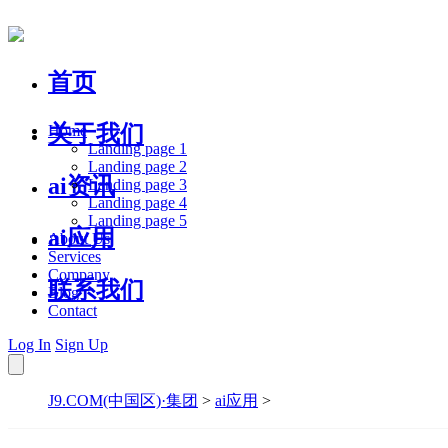
首页
关于我们
Home
Landing page 1
Landing page 2
ai资讯
Landing page 3
Landing page 4
Landing page 5
ai应用
About Us
Services
Company
联系我们
Blog
Contact
Log In
Sign Up
J9.COM(中国区)·集团
>
ai应用
>