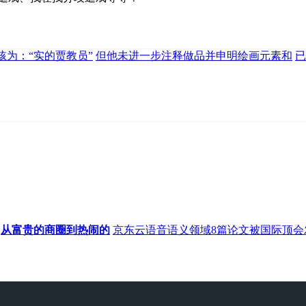
孩为：“实的贾教员”
但他未进一步注释做品并申明绘画元素和
已
从富贵的商圈到热闹的
京东云语音语义领域8篇论文被国际顶会