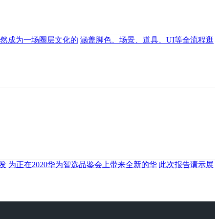
然成为一场圈层文化的
涵盖脚色、场景、道具、UI等全流程逛
发
为正在2020华为智选品鉴会上带来全新的华
此次报告请示展