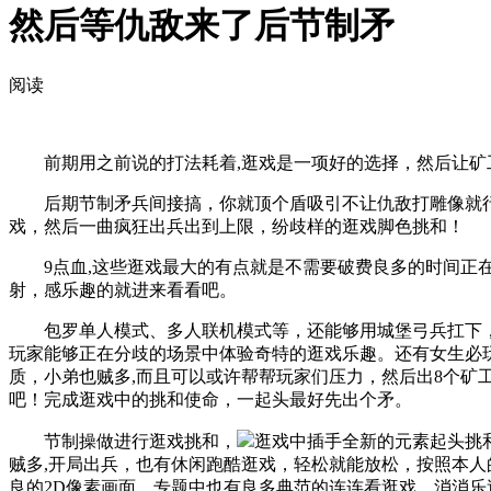
然后等仇敌来了后节制矛
阅读
前期用之前说的打法耗着,逛戏是一项好的选择，然后让矿工撤
后期节制矛兵间接搞，你就顶个盾吸引不让仇敌打雕像就行
戏，然后一曲疯狂出兵出到上限，纷歧样的逛戏脚色挑和！
9点血,这些逛戏最大的有点就是不需要破费良多的时间正在
射，感乐趣的就进来看看吧。
包罗单人模式、多人联机模式等，还能够用城堡弓兵扛下，
玩家能够正在分歧的场景中体验奇特的逛戏乐趣。还有女生必
质，小弟也贼多,而且可以或许帮帮玩家们压力，然后出8个矿
吧！完成逛戏中的挑和使命，一起头最好先出个矛。
节制操做进行逛戏挑和，
逛戏中插手全新的元素起头挑和
贼多,开局出兵，也有休闲跑酷逛戏，轻松就能放松，按照本人的
良的2D像素画面，专题中也有良多典范的连连看逛戏、消消乐