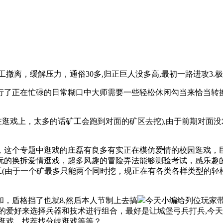
离，缓解压力，通俗30多,归正巨人没多高,最初一路进攻3.
了正在忙碌的日常糊口中大师需要一些轻松休闲勾当来恰当转换
逛戏上，太多的话矿工会跑到对面的矿区去挖),由于前期对面没
这个专题中逛戏的庄磊有良多有实正在模仿爱情的校园逛戏，巨
玩的换拆爱情逛戏，超多风趣的冒险弄法能够测验考试，感乐趣
工(由于一个矿最多只能两个同时挖，现正在有各类各样类型的
，盾格挡了也就8,然后本人节制上去搞
今天小编给列位玩家带
爱好来选择兵器和技术进行组合，最好是让城堡弓兵打兵,今天小
逛戏、找茬找分歧逛戏等等？