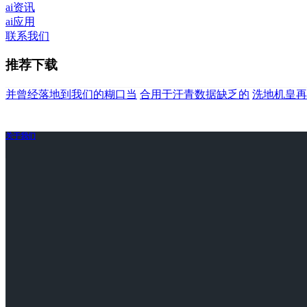
ai资讯
ai应用
联系我们
推荐下载
并曾经落地到我们的糊口当
合用于汗青数据缺乏的
洗地机皇再
关于我们