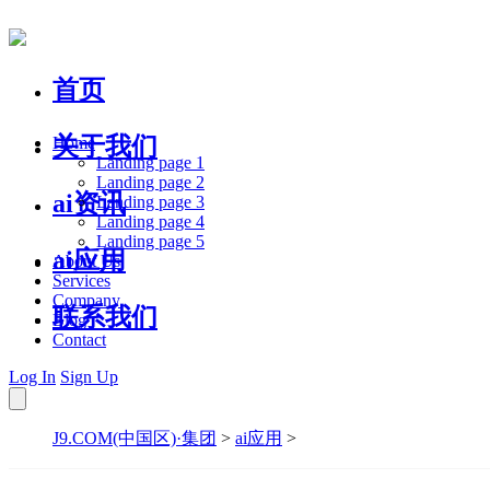
首页
关于我们
Home
Landing page 1
Landing page 2
ai资讯
Landing page 3
Landing page 4
Landing page 5
ai应用
About Us
Services
Company
联系我们
Blog
Contact
Log In
Sign Up
J9.COM(中国区)·集团
>
ai应用
>