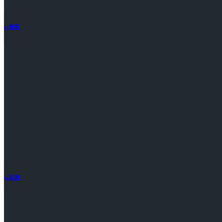
ai资讯
ai应用