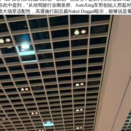
在此中提到，”从动驾驶行业阐发师、AutoXing车邢创始人
场景适配性，高通施行副总裁Nakul Duggal暗示，能够说是