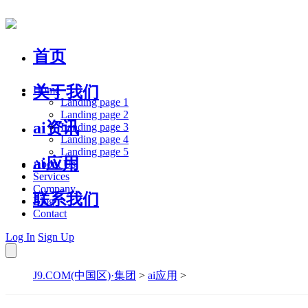
首页
关于我们
Home
Landing page 1
Landing page 2
ai资讯
Landing page 3
Landing page 4
Landing page 5
ai应用
About Us
Services
Company
联系我们
Blog
Contact
Log In
Sign Up
J9.COM(中国区)·集团
>
ai应用
>