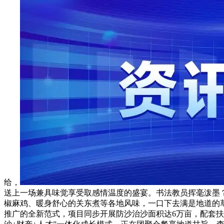
给，
送上一场兼具味觉享受取感情温度的盛宴。书法教员挥毫泼墨？
椒麻鸡、暖身舒心的关东煮等各地风味，一口下去满是地道的
推广的全新范式，项目同步开展防沙治沙面积达6万亩，配套扶植