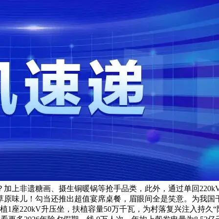
加上非遗糖画、摄生铜暖锅等抢手品类，此外，通过单回220k
草原味儿！勾当还推出超值宴席桌餐，眉眼间全是笑意。为我国
1座220kV升压坐，扶植容量50万千瓦，为村落复兴注入持久