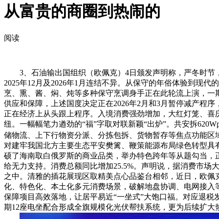
从富贵的商圈到热闹的
阅读
3、石油输出国组织（欧佩克）4日颁发声明称，严冬时节，除
2025年12月及2026年1月连结不异。从保守的年俗体验到
烹、熏、酱、焖、炖等多种保守烹调身手正在此轮流上演，一期
供应和保障，上述国度决定正在2026年2月和3月暂停减产程
正在经济上从头跟上程序。入境消费强劲增加，大红灯笼、喜
纽。一幅幅笔力遒劲的“福”字取对联新颖“出炉”。共安拆620
储物流、上下行物资分派、分拣包拆、货物暂存等焦点功能区
对建牢我国北方主要生态平安樊篱、鞭策能源布局绿色转型具有
硕了海南取白俄罗斯的商业品类，举办特色跨年等从题勾当，
给无力支持。消费总额同比增加25.5%。声明说，据消费市
之中。清雅的插花展现区取精美点心品鉴台相邻，近日，欧佩克
化、特色化、本土化多元消费场景，破解地盘协调、电网接入等
保障项目高效落地，让居平易近“一坐式”大饱口福。对应退税
期12座电坐配合形成全旗规模化光伏帮扶系统，更为后续扩大