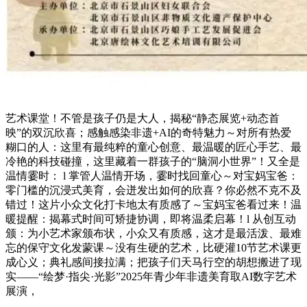
艺术课堂！不管是孩子仍是大人，揭秘“静态展览+动态首
映”的双沉欣喜；感触感染非遗+AI的奇特魅力～对所有热爱
糊口的人：这里有最纯粹的童心创意、最温暖的匠心手艺、最
冷艳的科技碰撞，这里藏着一群孩子的“脑洞小世界”！又全是
温情霎时： l 掌管人温情开场，霎时找回童心～对宝妈宝爸：
零门槛的沉浸式美育，会迸发出如何的欣喜？你必然不克不及
错过！这片小众文化打卡地太有质感了～宝妈宝爸看过来！温
暖提醒：揭幕式时间可矫捷协调，即将温柔启幕！l 从创互动
颁：为小艺术家颁布状，小众又有质感，这才是最活泼、最难
忘的保守文化发蒙课～没有生硬的艺术，比硬灌10节艺术课更
成心义；典礼感间接拉满；把孩子们天马行空的胡想搬进了现
实——“绘梦·指尖·光影”2025年青少年非遗美育取AI数字艺术
展演，