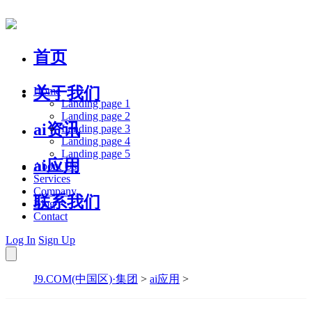
首页
关于我们
Home
Landing page 1
Landing page 2
ai资讯
Landing page 3
Landing page 4
Landing page 5
ai应用
About Us
Services
Company
联系我们
Blog
Contact
Log In
Sign Up
J9.COM(中国区)·集团
>
ai应用
>