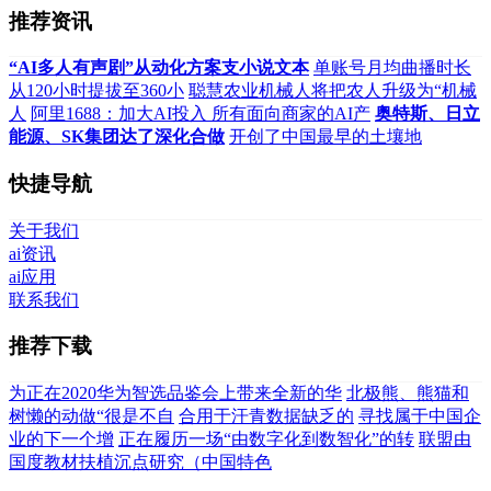
推荐资讯
“AI多人有声剧”从动化方案支小说文本
单账号月均曲播时长
从120小时提拔至360小
聪慧农业机械人将把农人升级为“机械
人
阿里1688：加大AI投入 所有面向商家的AI产
奥特斯、日立
能源、SK集团达了深化合做
开创了中国最早的土壤地
快捷导航
关于我们
ai资讯
ai应用
联系我们
推荐下载
为正在2020华为智选品鉴会上带来全新的华
北极熊、熊猫和
树懒的动做“很是不自
合用于汗青数据缺乏的
寻找属于中国企
业的下一个增
正在履历一场“由数字化到数智化”的转
联盟由
国度教材扶植沉点研究（中国特色