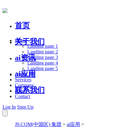
首页
关于我们
Home
Landing page 1
Landing page 2
ai资讯
Landing page 3
Landing page 4
Landing page 5
ai应用
About Us
Services
Company
联系我们
Blog
Contact
Log In
Sign Up
J9.COM(中国区)·集团
>
ai应用
>