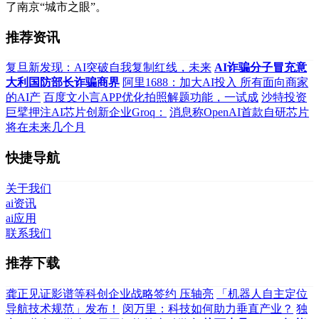
了南京“城市之眼”。
推荐资讯
复旦新发现：AI突破自我复制红线，未来
AI诈骗分子冒充意
大利国防部长诈骗商界
阿里1688：加大AI投入 所有面向商家
的AI产
百度文小言APP优化拍照解题功能，一试成
沙特投资
巨擘押注AI芯片创新企业Groq：
消息称OpenAI首款自研芯片
将在未来几个月
快捷导航
关于我们
ai资讯
ai应用
联系我们
推荐下载
龚正见证影谱等科创企业战略签约 压轴亮
「机器人自主定位
导航技术规范」发布！
闵万里：科技如何助力垂直产业？
独