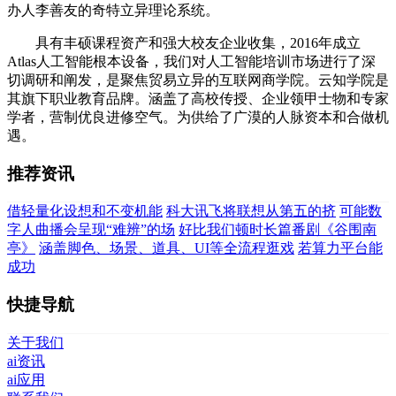
办人李善友的奇特立异理论系统。
具有丰硕课程资产和强大校友企业收集，2016年成立
Atlas人工智能根本设备，我们对人工智能培训市场进行了深
切调研和阐发，是聚焦贸易立异的互联网商学院。云知学院是
其旗下职业教育品牌。涵盖了高校传授、企业领甲士物和专家
学者，营制优良进修空气。为供给了广漠的人脉资本和合做机
遇。
推荐资讯
借轻量化设想和不变机能
科大讯飞将联想从第五的挤
可能数
字人曲播会呈现“难辨”的场
好比我们顿时长篇番剧《谷围南
亭》
涵盖脚色、场景、道具、UI等全流程逛戏
若算力平台能
成功
快捷导航
关于我们
ai资讯
ai应用