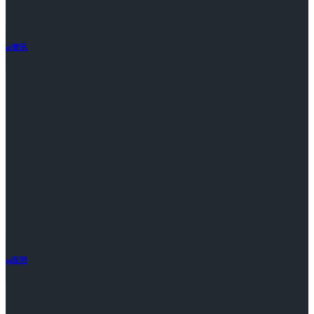
ai资讯
ai应用