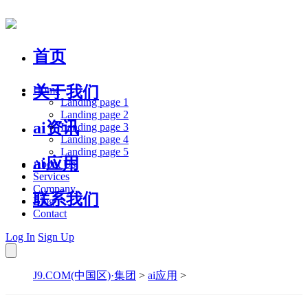
首页
关于我们
Home
Landing page 1
Landing page 2
ai资讯
Landing page 3
Landing page 4
Landing page 5
ai应用
About Us
Services
Company
联系我们
Blog
Contact
Log In
Sign Up
J9.COM(中国区)·集团
>
ai应用
>