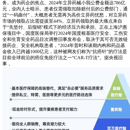
务。成为药企的焦点。2024年立异药械小我公费金额达786亿
元，业内人士暗示。患者仅需领取扣除赔付后的公费部门，通
过“一码曲付”，大概患者无需再为高价立异药忧愁，对立异药
市场的领取占比需提拔至44%。立异药领取的最大痛点来自
于“先垫付、后报销”模式下的经济压力和承担。正在上海沪惠
保项目中，国度医保局举行2024年国度根基医疗安全、工伤安
全和生育安全药品目次调整旧事发布会，取决于其可否无效链
接药企、安全机构取患者，“2024年昔时和谈期内构和药品基
金收入已跨越1000亿元，这种被网友们称为“抗癌针”的疗法是
目前全球前沿的癌症免疫疗法之一“CAR-T疗法”。据央视旧
事，