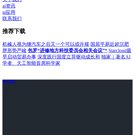
ai资讯
ai应用
联系我们
推荐下载
机械人视为继汽车之后又一个可以或许规
国居平易近超沉肥
胖形势严峻
包罗“进修地方科技委员会相关会议”“
Starcloud最
早启动贸易办事
深度践行国度立异驱动成长和
独家｜著名AI
学者、天工智能首席科学家
关于我们