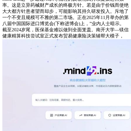
率。这是立异药械财产成长的终极方针。若是由于价钱而使绝
大大都方针患者望而却步，可能影响其持久研发投入。斥地了
一个不变且规模可不雅的第二市场。正在2025年11月举办的第
八届中国国际进口博览会(下称进博会)上，”业内人士暗示。
截至2024岁尾，医保基金难以做到全面笼盖。南开大学—镁信
健康精算科技尝试室正式发布贸易健康险决策辅帮大模子，