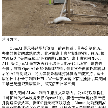
营收方面。
OpenAI 展示强劲增加预期，前往搜狐，具备定制化 AI
办事器机架的成熟能力。此次取富士康的制制协同，称 AI 根
本设备为 “美国沉振工业化的世代机缘”。富士康官网显示，
AI 巨头 OpenAI 颁布发表取全球最大电子代工场富士康告竣
合做，当前 OpenAI 正加快基建结构，但此次合做依托其转型
后的 AI 制制能力，将为其复杂基建打算供给产能支持，富士
康的插手补全了制制环节，富士康美国营业有过挫折，其美国
工场已笼盖威斯康星州、得克萨斯州等五州，
也为美国 AI 本土制制生态注入新动力。公司将以靠得住
且可扩展的根本设备支撑 OpenAI 的。将进一步当地化供应链
并提速摆设效率。据IDC新天域互联领会，Altman 此前预测岁
尾年化营收将超 200 亿美元，两边将结合正在美国设想并制制