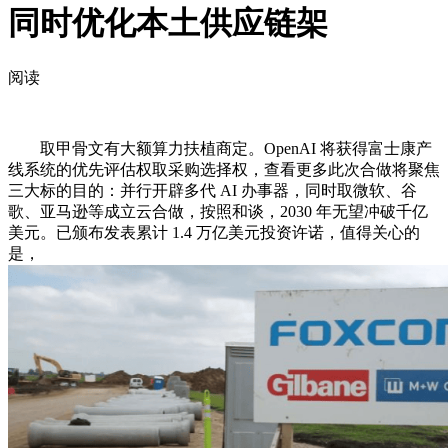
同时优化本土供应链架
阅读
取甲骨文有大额算力扶植商定。OpenAI 将获得富士康产
线系统的优先评估权取采购选择权，查看更多此次合做将聚焦
三大标的目的：并行开辟多代 AI 办事器，同时取微软、谷
歌、亚马逊等成立云合做，按照和谈，2030 年无望冲破千亿
美元。已颁布发表累计 1.4 万亿美元投资许诺，值得关心的
是，