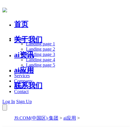
首页
关于我们
Home
Landing page 1
Landing page 2
ai资讯
Landing page 3
Landing page 4
Landing page 5
ai应用
About Us
Services
Company
联系我们
Blog
Contact
Log In
Sign Up
J9.COM(中国区)·集团
>
ai应用
>