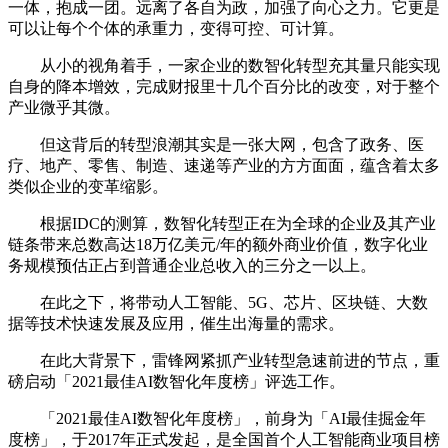
一体，抱成一团。远离了各自为政，加强了向心之力。它更是
可以让每个个体的承重力，变得可控、可计算。
从小的视角着手，一家企业的数智化转型充其量只能实现
自身的降本增效，完成财报里十几个百分比的改变，对于整个
产业微乎其微。
但这背后的转型浪潮其实是一张大网，包含了政务、医
疗、地产、零售、制造、速递等产业的方方面面，蕴含着太多
类似企业的变革缩影。
根据IDC的测算，数智化转型正在为全球的企业及其产业
链条带来总数高达18万亿美元/年的额外商业价值，数字化业
务规模预估正占到普通企业总收入的三分之一以上。
在此之下，将带动人工智能、5G、芯片、区块链、大数
据等技术快速发展及应用，催生出海量的需求。
在此大背景下，雷锋网紧抓产业转型急速前进的节点，重
磅启动「2021最佳AI数智化年度榜」评选工作。
「2021最佳AI数智化年度榜」，前身为「AI最佳掘金年
度榜」，于2017年正式发起，是全国首个人工智能商业项目榜