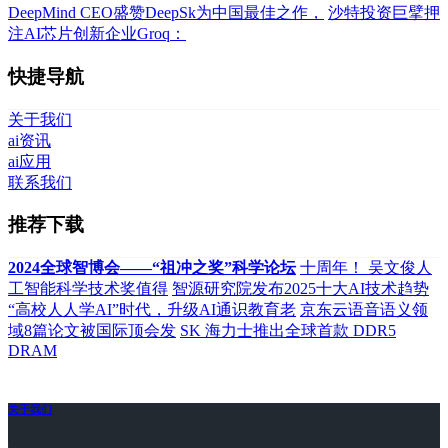
DeepMind CEO盛赞DeepSk为中国最佳之作，
沙特投资巨擘押
注AI芯片创新企业Groq：
快捷导航
关于我们
ai资讯
ai应用
联系我们
推荐下载
2024全球智博会——“祖冲之奖”科学论坛
十周年！ 吴文俊人
工智能科学技术奖值得
智源研究院发布2025十大AI技术趋势
“高校人人学AI”时代，升级AI通识教育老
京东云语音语义领
域8篇论文被国际顶会发
SK 海力士推出全球首款 DDR5
DRAM
关于我们