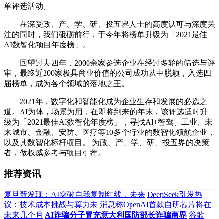
单评选活动。
在深受政、产、学、研、投五界人士的高度认可与深度关
注的同时，我们砥砺前行，于今年将榜单升级为「2021最佳
AI数智化项目年度榜」。
回望过去四年，2000余家参选企业在经过多轮的筛选与评
审，最终近200家极具商业价值的公司成功从中脱颖，入选四
届榜单，成为各个领域的落地之王。
2021年，数字化和智能化成为企业生存和发展的必选之
道。AI为体，场景为用，在即将到来的年末，该评选适时升
级为「2021最佳AI数智化年度榜」，寻找AI+智驾、工业、未
来城市、金融、安防、医疗等10多个行业的数智化领航企业，
以及其数智化标杆项目。 为政、产、学、研、投五界的决策
者，做权威参考与项目引荐。
推荐资讯
复旦新发现：AI突破自我复制红线，未来
DeepSeek引发热
议：技术成本挑战与算力未
消息称OpenAI首款自研芯片将在
未来几个月
AI诈骗分子冒充意大利国防部长诈骗商界
谷歌