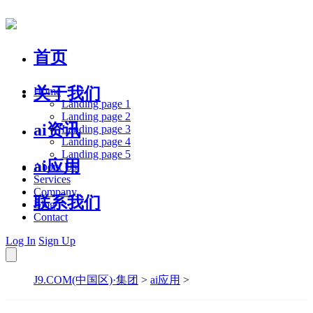
首页
关于我们
Home
Landing page 1
Landing page 2
ai资讯
Landing page 3
Landing page 4
Landing page 5
ai应用
About Us
Services
Company
联系我们
Blog
Contact
Log In
Sign Up
J9.COM(中国区)·集团
>
ai应用
>