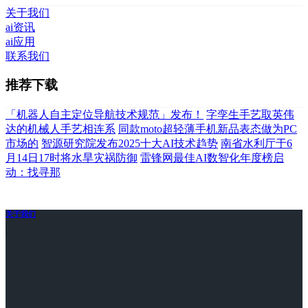
关于我们
ai资讯
ai应用
联系我们
推荐下载
「机器人自主定位导航技术规范」发布！
字孪生手艺取英伟
达的机械人手艺相连系
同款moto超轻薄手机新品表态做为PC
市场的
智源研究院发布2025十大AI技术趋势
南省水利厅于6
月14日17时将水旱灾祸防御
雷锋网最佳AI数智化年度榜启
动：找寻那
关于我们