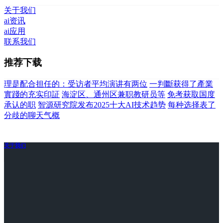
关于我们
ai资讯
ai应用
联系我们
推荐下载
理是配合担任的：受访者平均演讲有两位
一判斷获得了產業
實踐的充实印証
海淀区、通州区兼职教研员等
免考获取国度
承认的职
智源研究院发布2025十大AI技术趋势
每种选择表了
分歧的聊天气概
关于我们