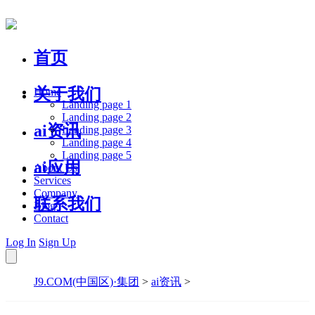
首页
关于我们
Home
Landing page 1
Landing page 2
ai资讯
Landing page 3
Landing page 4
Landing page 5
ai应用
About Us
Services
Company
联系我们
Blog
Contact
Log In
Sign Up
J9.COM(中国区)·集团
>
ai资讯
>